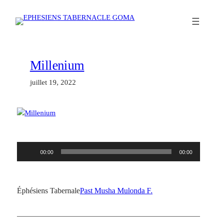
Aller
au
contenu
Millenium
juillet 19, 2022
Lecteur
00:00
00:00
audio
Éphésiens Tabernale
Past Musha Mulonda F.