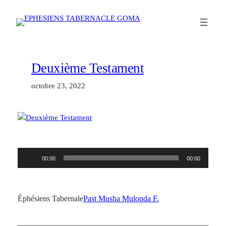
Aller
au
contenu
Deuxième Testament
octobre 23, 2022
Lecteur
00:00
00:00
audio
Éphésiens Tabernale
Past Musha Mulonda F.